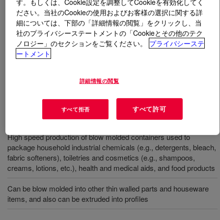
す。もしくは、Cookie設定を調整してCookieを有効化してく
ださい。当社のCookieの使用およびお客様の選択に関する詳
細については、下部の「詳細情報の閲覧」をクリックし、当
とは
UNIVAL™ DMDA-6220 NT 7 High Density
社のプライバシーステートメントの「Cookieとその他のテク
Polyethylene Resin
?
ノロジー」のセクションをご覧ください。
プライバシーステ
ートメント
This has excellent stress crack resistance and rigidity,
high impact strength, moderate swell, and high melt
strength.
詳細情報の閲覧
すべて許可
すべて拒否
用途
High speed production of blow molded containers used to
package household industrial chemicals (e.g., detergents, bleach,
fabric softeners), toiletries and cosmetics (e.g., shampoos,
creams, lotions, etc.), health and medical aids, and food products
Can be blow molded into other thin walled parts and houseware
items, and also can be extruded into profiles