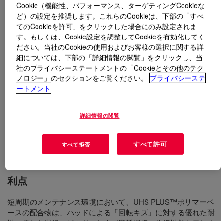
Cookie（機能性、パフォーマンス、ターゲティングCookieな
ど）の設定を推奨します。これらのCookieは、下部の「すべ
とは
UHS PLUS™ Emulsion
?
てのCookieを許可」をクリックした場合にのみ設定されま
す。もしくは、Cookie設定を調整してCookieを有効化してく
金属架橋型アクリルポリマー。超高速バーニッシュレス
ださい。当社のCookieの使用およびお客様の選択に関する詳
細については、下部の「詳細情報の閲覧」をクリックし、当
ポンス。
社のプライバシーステートメントの「Cookieとその他のテク
ノロジー」のセクションをご覧ください。
プライバシーステ
ートメント
用途
Home Care and Institutional Floor polishes that dry fast and
詳細情報の閲覧
deliver excellent burnish response, gloss retention, durability, as
well as soil, mark resistance.
すべて許可
すべて拒否
利点
短周期のメンテナンス環境において、UHS PLUS™ポリマーベ
ースの配合物は、パッドによる「回転キズ」に対する優れた耐