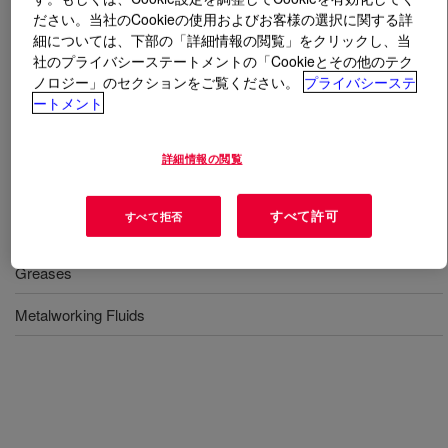
ださい。当社のCookieの使用およびお客様の選択に関する詳
細については、下部の「詳細情報の閲覧」をクリックし、当
とは
UCON™ OSP-680 Lubricant
?
社のプライバシーステートメントの「Cookieとその他のテク
ノロジー」のセクションをご覧ください。
プライバシーステ
Oil-miscible, high-viscosity automotive and industrial
ートメント
lubricant additive.​​
詳細情報の閲覧
用途
すべて許可
すべて拒否
Gear Oils
Greases
Metalworking Fluids