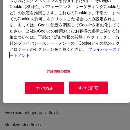
ズされたエクスペリエンスを提供するために、その他の
Cookie（機能性、パフォーマンス、ターゲティングCookieな
ど）の設定を推奨します。これらのCookieは、下部の「すべ
とは
UCON™ OSP-68 Lubricant
?
てのCookieを許可」をクリックした場合にのみ設定されま
す。もしくは、Cookie設定を調整してCookieを有効化してく
A new generation synthetic polyalkylene glycol (PAG)
ださい。当社のCookieの使用およびお客様の選択に関する詳
base oil, fully miscible with most Group I-IV hydrocarbon
細については、下部の「詳細情報の閲覧」をクリックし、当
oils, while offering the usual benefits of standard PAGs
社のプライバシーステートメントの「Cookieとその他のテク
such as low friction coefficient, and excellent oxidation
ノロジー」のセクションをご覧ください。
プライバシーステ
stability.
ートメント
詳細情報の閲覧
用途
Industrial air compressor fluids
すべて許可
すべて拒否
Industrial hydraulic fluids
Fire-resistant hydraulic fluids
Metalworking fluids