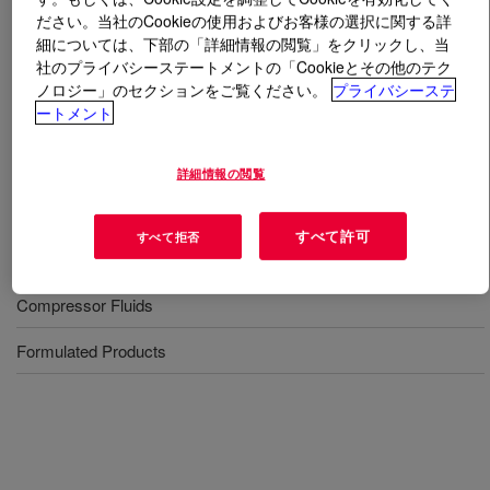
ださい。当社のCookieの使用およびお客様の選択に関する詳
細については、下部の「詳細情報の閲覧」をクリックし、当
とは
UCON™ Lubricant PCL-270
?
社のプライバシーステートメントの「Cookieとその他のテク
ノロジー」のセクションをご覧ください。
プライバシーステ
A compressor lubricant That has been designed to
ートメント
provide the utmost in performance and reliability in the
tough service conditions experienced in
詳細情報の閲覧
hypercompressors and intensifiers.
すべて許可
すべて拒否
用途
Compressor Fluids
Formulated Products