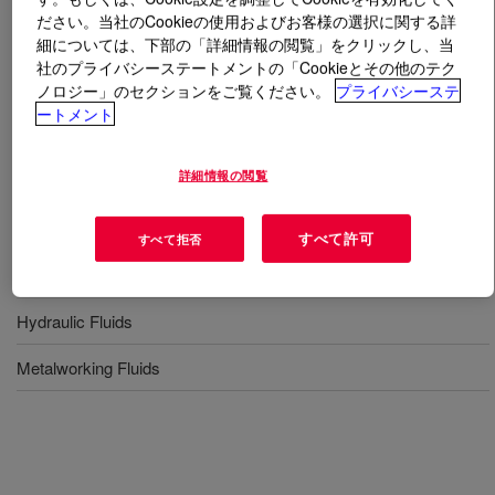
ださい。当社のCookieの使用およびお客様の選択に関する詳
細については、下部の「詳細情報の閲覧」をクリックし、当
とは
UCON™ Lubricant 50-HB-600
?
社のプライバシーステートメントの「Cookieとその他のテク
ノロジー」のセクションをご覧ください。
プライバシーステ
A water soluble PAG.
ートメント
用途
詳細情報の閲覧
Compressor Fluids
すべて許可
すべて拒否
Gear Oils
Hydraulic Fluids
Metalworking Fluids