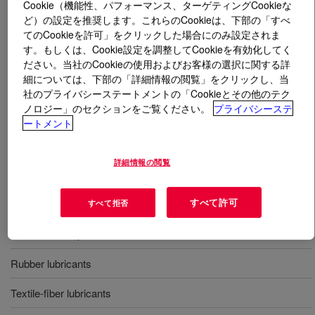
Cookie（機能性、パフォーマンス、ターゲティングCookieな
ど）の設定を推奨します。これらのCookieは、下部の「すべ
とは
UCON™ Lubricant 50-HB-260
?
てのCookieを許可」をクリックした場合にのみ設定されま
す。もしくは、Cookie設定を調整してCookieを有効化してく
ださい。当社のCookieの使用およびお客様の選択に関する詳
A water soluble PAG.
細については、下部の「詳細情報の閲覧」をクリックし、当
社のプライバシーステートメントの「Cookieとその他のテク
ノロジー」のセクションをご覧ください。
プライバシーステ
用途
ートメント
Chemical intermediates
詳細情報の閲覧
Compressor lubricants
すべて許可
すべて拒否
Antifoam agents
Personal care products
Rubber lubricants
Textile-fiber lubricants