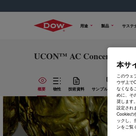
用途
製品
サステ
UCON™ AC Concentrate 1
本サイ
このウェ
ウザ上で
なくなる
概要
物性
技術資料
サンプル オプション
めに、その
奨します。
設定されま
Cook
ックし、
ンをご覧