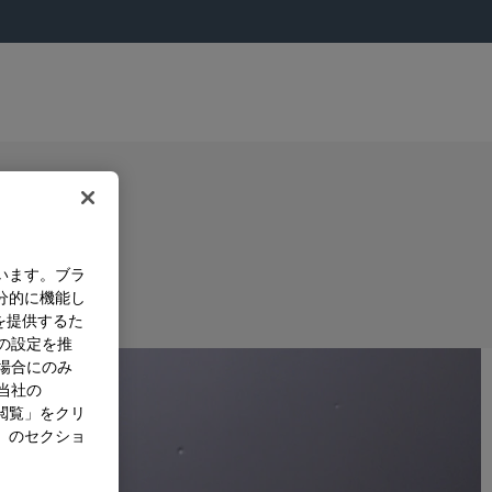
います。ブラ
分的に機能し
を提供するた
）の設定を推
た場合にのみ
。当社の
閲覧」をクリ
」のセクショ