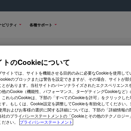
ナビリティ
各種サポート
105
トのCookieについて
ブサイトでは、サイトを機能させる目的のみに必要なCookieを使用して
Cookieのブロックまたは警告を設定できますが、その場合、サイトが部
ことがあります。当社サイトのパーソナライズされたエクスペリエンス
購入オプション
他のCookie（機能性、パフォーマンス、ターゲティングCookieなど
これらのCookieは、下部の「すべてのCookieを許可」をクリックし
す。もしくは、Cookie設定を調整してCookieを有効化してください
ieの使用およびお客様の選択に関する詳細については、下部の「詳細情報の
当社のプライバシーステートメントの「Cookieとその他のテクノロジー
ください。
プライバシーステートメント