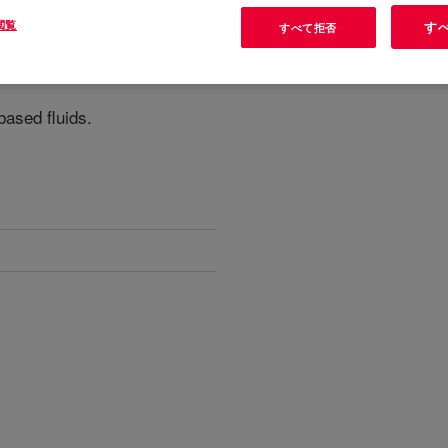
閲覧
す
すべて拒否
based fluids.