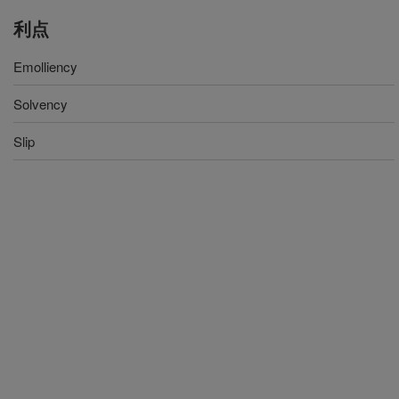
利点
Emolliency
Solvency
Slip