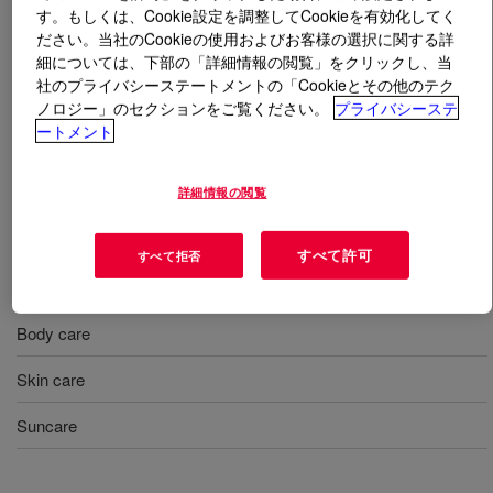
す。もしくは、Cookie設定を調整してCookieを有効化してく
ださい。当社のCookieの使用およびお客様の選択に関する詳
とは
UCON™ 50-HB-660 Bayer
?
細については、下部の「詳細情報の閲覧」をクリックし、当
社のプライバシーステートメントの「Cookieとその他のテク
A low-viscosity fluid that provides emolliency, solvency,
ノロジー」のセクションをご覧ください。
プライバシーステ
and slip in skin lotions, eye makeup removers, and
ートメント
deodorants. At the same time, it can offer a number of
other benefits, such as the ability to efficiently wet
詳細情報の閲覧
pigment. INCI Name: PPG-12-Buteth-16
すべて許可
すべて拒否
用途
Body care
Skin care
Suncare