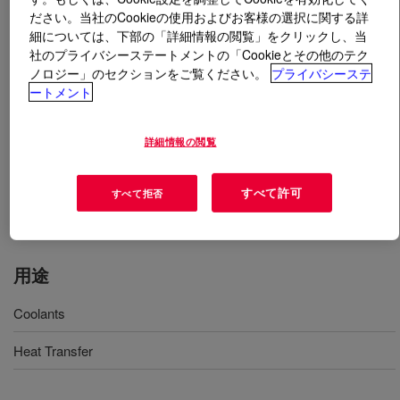
ださい。当社のCookieの使用およびお客様の選択に関する詳
細については、下部の「詳細情報の閲覧」をクリックし、当
とは
UCARTHERM™ Oil & Gas Heat Transfer
社のプライバシーステートメントの「Cookieとその他のテク
Fluid
?
ノロジー」のセクションをご覧ください。
プライバシーステ
ートメント
A formulation of 94 weight percent ethylene glycol and a
specially designed package of industrial corrosion
詳細情報の閲覧
inhibitors. The fluid is dyed fluorescent yellow for leak
detection purposes. Solutions in water provide freeze
protection to -51°C (-60°F) and burst protection to -73°C
すべて許可
すべて拒否
(-100°F).
用途
Coolants
Heat Transfer