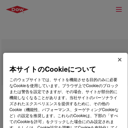
UCARTHERM™ Oil & Gas Heat
Transfer Fluid
本サイトのCookieについて
このウェブサイトでは、サイトを機能させる目的のみに必要
なCookieを使用しています。ブラウザ上でCookieのブロック
または警告を設定できますが、その場合、サイトが部分的に
機能しなくなることがあります。当社サイトのパーソナライ
ズされたエクスペリエンスを提供するために、その他の
Cookie（機能性、パフォーマンス、ターゲティングCookieな
ど）の設定を推奨します。これらのCookieは、下部の「すべ
てのCookieを許可」をクリックした場合にのみ設定されま
す。もしくは、Cookie設定を調整してCookieを有効化してく