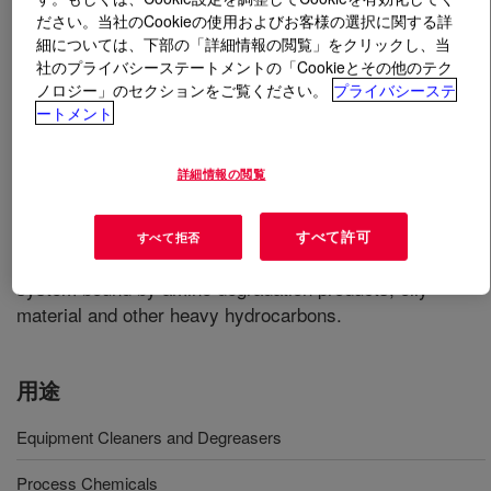
ださい。当社のCookieの使用およびお客様の選択に関する詳
細については、下部の「詳細情報の閲覧」をクリックし、当
とは
UCARKLEAN™ Solution AC
?
社のプライバシーステートメントの「Cookieとその他のテク
ノロジー」のセクションをご覧ください。
プライバシーステ
​​​​​Cleaning agent for gas treating systems. Non-flammable
ートメント
and non-caustic—unlike other cleaners​. ​Equipment
Cleaners and Degreasers. Formulated to remove
詳細情報の閲覧
hydrocarbons from gas treating plant amine unit. Cost-
effective means for removing foulants from an amine
unit. Solution developed to prevent foaming troubles after
すべて許可
すべて拒否
the restart by removing scale on the inner surface of the
system bound by amine degradation products, oily
material and other heavy hydrocarbons.​
用途
Equipment Cleaners and Degreasers
Process Chemicals