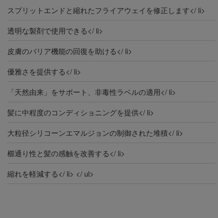
スプリットエンドと縮れたフライアウェイを修正します</ li>
透明な製剤で使用できる</ li>
皮膚のバリア機能の回復を助ける</ li>
優雅さを提供する</ li>
「天然由来」をサポート、非毒性ラベルの適用</ li>
髪に中程度のコンディショニングを提供</ li>
大粒径シリコーンエマルジョンの制御された堆積</ li>
櫛通り性と髪の感触を改善する</ li>
縮れを軽減する</ li> </ ul>