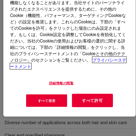
機能しなくなることがあります。当社サイトのパーソナライ
ズされたエクスペリエンスを提供するために、その他の
とは
UCARE™ Polymer JR-400
?
Cookie（機能性、パフォーマンス、ターゲティングCookieな
ど）の設定を推奨します。これらのCookieは、下部の「すべ
てのCookieを許可」をクリックした場合にのみ設定されま
す。もしくは、Cookie設定を調整してCookieを有効化してく
ださい。当社のCookieの使用およびお客様の選択に関する詳
細については、下部の「詳細情報の閲覧」をクリックし、当
社のプライバシーステートメントの「Cookieとその他のテク
水溶性カチオン系コンディショニングポリマー。セルロ
ノロジー」のセクションをご覧ください。
プライバシーステ
ース由来ののリニューアブル原料でシリコーン有無によ
ートメント
らず幅広い界面活性剤の系で透明処方が可能。高カチオ
ン化度、粘度300～500ｃPs（測定濃度2％）。化粧品表
詳細情報の閲覧
示名称＝ポリクオタニウム―10
すべて許可
すべて拒否
用途
Diverse number of applications across both hair and skin care
Clear and opacified shampoos