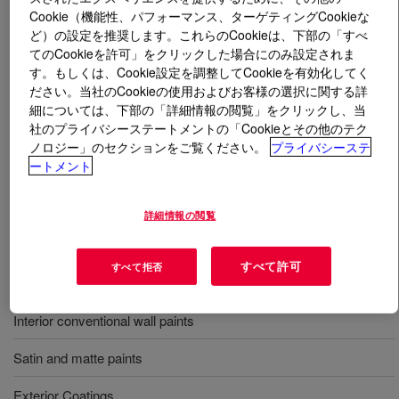
Cookie（機能性、パフォーマンス、ターゲティングCookieな
ど）の設定を推奨します。これらのCookieは、下部の「すべ
とは
UCAR™ Latex DA 437 Styrene Acrylic
てのCookieを許可」をクリックした場合にのみ設定されま
Emulsion
?
す。もしくは、Cookie設定を調整してCookieを有効化してく
ださい。当社のCookieの使用およびお客様の選択に関する詳
Ammonia free universal styrene acrylic binder suitable
細については、下部の「詳細情報の閲覧」をクリックし、当
for interior and exterior coatings.
社のプライバシーステートメントの「Cookieとその他のテク
ノロジー」のセクションをご覧ください。
プライバシーステ
ートメント
用途
詳細情報の閲覧
Ammonia free universal styrene acrylic binder suitable for interior
and exterior coatings
すべて許可
すべて拒否
Universal Styrene acrylic formulations
Interior conventional wall paints
Satin and matte paints
Exterior Coatings