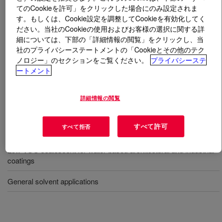
てのCookieを許可」をクリックした場合にのみ設定されま
す。もしくは、Cookie設定を調整してCookieを有効化してく
とは
UCAR™ Filmer 440
?
ださい。当社のCookieの使用およびお客様の選択に関する詳
細については、下部の「詳細情報の閲覧」をクリックし、当
Low-VOC coalescent according to EPA Method 24 and
社のプライバシーステートメントの「Cookieとその他のテク
ASTM D6886. Has a great compatibility with a broad
ノロジー」のセクションをご覧ください。
プライバシーステ
range of binders, low odor, high boiling point, slow-
ートメント
evaporation, colorless glycol ether with excellent
coalescing properties for latex binders.
詳細情報の閲覧
すべて許可
用途
すべて拒否
Low-VOC coalescent for water-based architectural and industrial
coatings
General solvent applications