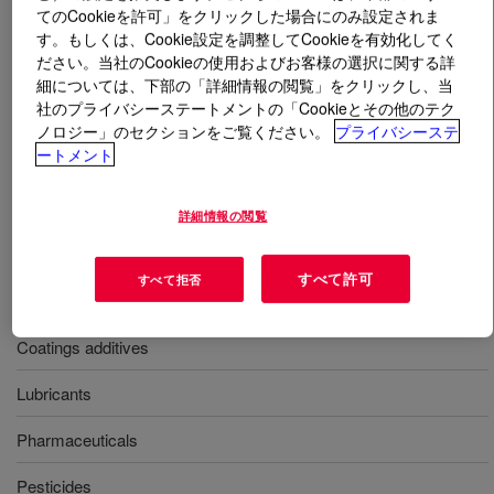
てのCookieを許可」をクリックした場合にのみ設定されま
す。もしくは、Cookie設定を調整してCookieを有効化してく
とは
UCAR™ Ester EEP, Electronics Grade
?
ださい。当社のCookieの使用およびお客様の選択に関する詳
細については、下部の「詳細情報の閲覧」をクリックし、当
A slow evaporating ether–ester solvent with excellent
社のプライバシーステートメントの「Cookieとその他のテク
solvent properties for a wide range of applications.
ノロジー」のセクションをご覧ください。
プライバシーステ
ートメント
用途
詳細情報の閲覧
Stabilizers
すべて許可
すべて拒否
Plasticizers
Coatings additives
Lubricants
Pharmaceuticals
Pesticides