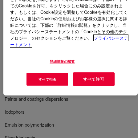
てのCookieを許可」をクリックした場合にのみ設定されま
す。もしくは、Cookie設定を調整してCookieを有効化してく
とは
TRITON™ X-114 Surfactant
?
ださい。当社のCookieの使用およびお客様の選択に関する詳
細については、下部の「詳細情報の閲覧」をクリックし、当
Nonionic surfactant for use in cleaners, agrochemicals,
社のプライバシーステートメントの「Cookieとその他のテク
and metalworking fluids; providing excellent detergent
ノロジー」のセクションをご覧ください。
プライバシーステ
and wetting characteristics, as well as excellent low
ートメント
temperature characteristics​​.
詳細情報の閲覧
用途
すべて許可
すべて拒否
Agrochemicals
Paints and coatings dispersions
Iodophors
Emulsion polymerization
Fiber lubricants