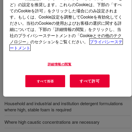
ど）の設定を推奨します。これらのCookieは、下部の「すべ
てのCookieを許可」をクリックした場合にのみ設定されま
とは
TRITON™ CG-650 Surfactant
?
す。もしくは、Cookie設定を調整してCookieを有効化してく
ださい。当社のCookieの使用およびお客様の選択に関する詳
A water soluble, biodegradable, nonionic surfactant that
細については、下部の「詳細情報の閲覧」をクリックし、当
produces moderate to high stable foam and is soluble in
社のプライバシーステートメントの「Cookieとその他のテク
concentrated electrolyte solutions, chemically stable in
ノロジー」のセクションをご覧ください。
プライバシーステ
ートメント
the presence of acids, bases and salts, compatible with
anionic, cationic, and other nonionic surfactants. For use
in applications such as bottle washing, metal cleaners,
詳細情報の閲覧
paint strippers, dairy cleaners, and glass cleaners.
すべて許可
すべて拒否
用途
Household and industrial and institution detergent formulations
where high, stable foam is required
Where high caustic concentrations are necessary