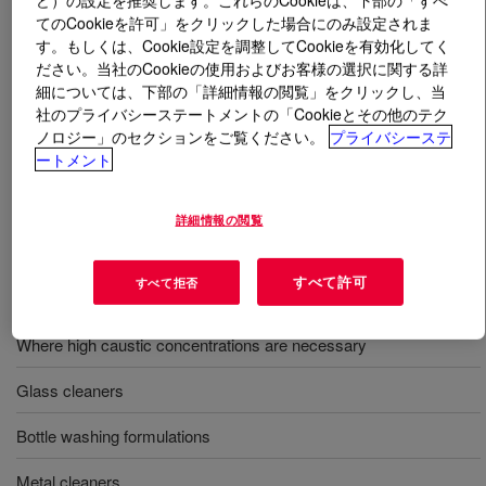
てのCookieを許可」をクリックした場合にのみ設定されま
す。もしくは、Cookie設定を調整してCookieを有効化してく
とは
TRITON™ CG-50 Surfactant
?
ださい。当社のCookieの使用およびお客様の選択に関する詳
細については、下部の「詳細情報の閲覧」をクリックし、当
Nonionic alkyl polyglucoside for detergents, metal
社のプライバシーステートメントの「Cookieとその他のテク
cleaners, personal care products and more. Also used in
ノロジー」のセクションをご覧ください。
プライバシーステ
oilfield drilling and production formulations.
ートメント
詳細情報の閲覧
用途
Household and industrial and institution detergent formulations
すべて許可
すべて拒否
where high, stable foam is required
Where high caustic concentrations are necessary
Glass cleaners
Bottle washing formulations
Metal cleaners