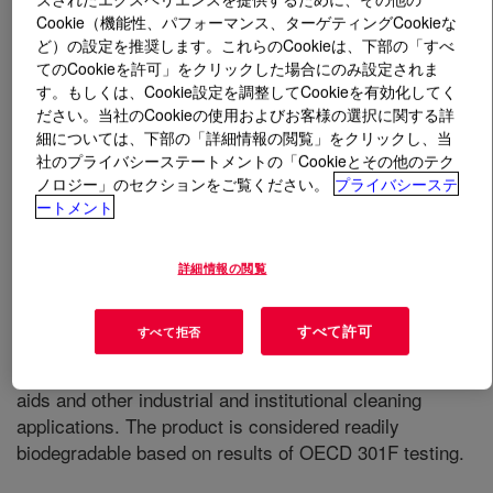
Cookie（機能性、パフォーマンス、ターゲティングCookieな
ど）の設定を推奨します。これらのCookieは、下部の「すべ
とは
TERGITOL™ L-81 Surfactant
?
てのCookieを許可」をクリックした場合にのみ設定されま
す。もしくは、Cookie設定を調整してCookieを有効化してく
ださい。当社のCookieの使用およびお客様の選択に関する詳
細については、下部の「詳細情報の閲覧」をクリックし、当
社のプライバシーステートメントの「Cookieとその他のテク
ノロジー」のセクションをご覧ください。
プライバシーステ
ートメント
It is a viscous liquid at room temperature. Low foam
characteristics and inverse water solubility make it an
excellent foam control agent. It is used in fermentation of
詳細情報の閲覧
lactic and citric acids and some alcohols, food
processing, and metal working products, including
すべて許可
すべて拒否
degreasing chemicals and cutting oils. It can be used as
a chemical intermediate. Other applications include rinse
aids and other industrial and institutional cleaning
applications. The product is considered readily
biodegradable based on results of OECD 301F testing.