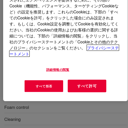
Cookie（機能性、パフォーマンス、ターゲティングCookieな
ど）の設定を推奨します。これらのCookieは、下部の「すべ
とは
TERGITOL™ 17R4 Surfactant
?
てのCookieを許可」をクリックした場合にのみ設定されま
す。もしくは、Cookie設定を調整してCookieを有効化してく
This readily biodegradable ethylene oxide / propylene
ださい。当社のCookieの使用およびお客様の選択に関する詳
oxide copolymer delivers low foam, excellent solvency,
細については、下部の「詳細情報の閲覧」をクリックし、当
chemical stability and reliable formulation performance in
社のプライバシーステートメントの「Cookieとその他のテク
a variety of processes such as cleaning, paper
ノロジー」のセクションをご覧ください。
プライバシーステ
ートメント
processing, water treatment, and metal working fluids. It
is readily miscible in water and can be used in
combination with other surfactants in a wide range of
詳細情報の閲覧
aqueous formulations
すべて許可
すべて拒否
用途
Foam control
Cleaning