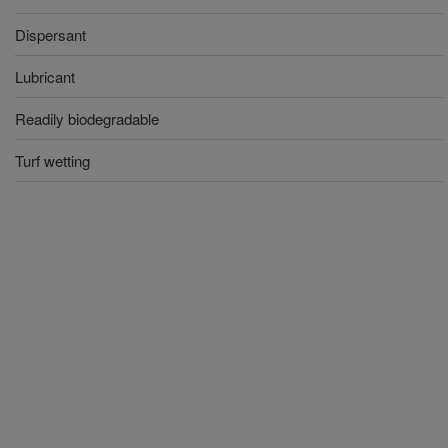
Dispersant
Lubricant
Readily biodegradable
Turf wetting