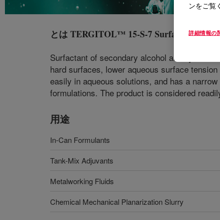
ンをご覧
とは
TERGITOL™ 15-S-7 Surfactant
?
詳細情報の
Surfactant of secondary alcohol alkoxylate. S
hard surfaces, lower aqueous surface tension t
easily in aqueous solutions, and has a narrow 
formulations. The product is considered readi
用途
In-Can Formulants
Tank-Mix Adjuvants
Metalworking Fluids
Chemical Mechanical Planarization Slurry