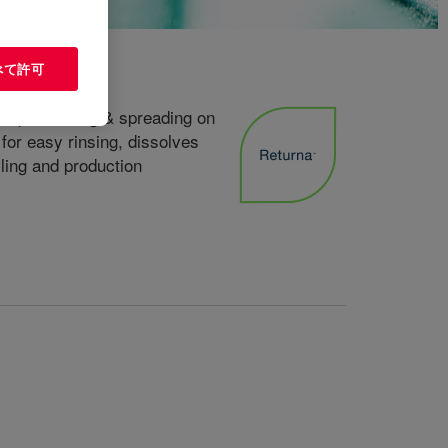
べて許可
 rapid wetting & spreading on
for easy rinsing, dissolves
lling and production