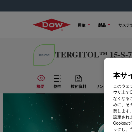
用途
製品
サステ
TERGITOL™ 15-S-7 
本サイ
このウェ
概要
物性
技術資料
サンプル オプショ
ウザ上で
なくなる
めに、その
奨します。
設定されま
Cook
ックし、