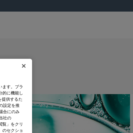
います。ブラ
分的に機能し
を提供するた
）の設定を推
た場合にのみ
。当社の
閲覧」をクリ
」のセクショ