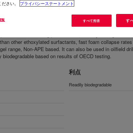
ください。
プライバシーステートメント
閲覧
す
すべて拒否
uperior overall cleaning performance, Readily biodegradable,
han other ethoxylated surfactants, fast foam collapse rates 
gel range, Non-APE based. It can also be used in oilfield dri
ly biodegradable based on results of OECD testing.
利点
Readily biodegradable