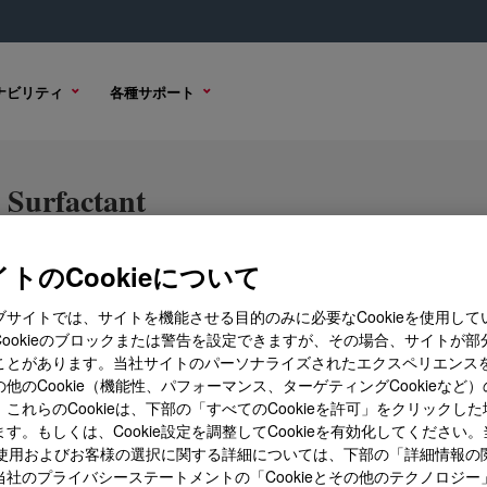
ナビリティ
各種サポート
Surfactant
トのCookieについて
ブサイトでは、サイトを機能させる目的のみに必要なCookieを使用して
ン
購入オプション
Cookieのブロックまたは警告を設定できますが、その場合、サイトが部
ことがあります。当社サイトのパーソナライズされたエクスペリエンス
他のCookie（機能性、パフォーマンス、ターゲティングCookieなど
これらのCookieは、下部の「すべてのCookieを許可」をクリックし
す。もしくは、Cookie設定を調整してCookieを有効化してください
ieの使用およびお客様の選択に関する詳細については、下部の「詳細情報の
当社のプライバシーステートメントの「Cookieとその他のテクノロジー