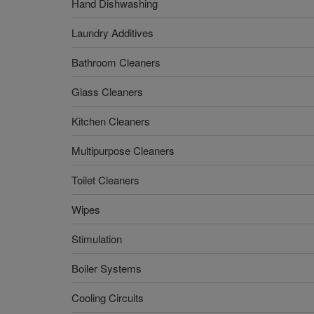
Hand Dishwashing
Laundry Additives
Bathroom Cleaners
Glass Cleaners
Kitchen Cleaners
Multipurpose Cleaners
Toilet Cleaners
Wipes
Stimulation
Boiler Systems
Cooling Circuits