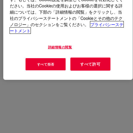
ださい。当社のCookieの使用およびお客様の選択に関する詳
細については、下部の「詳細情報の閲覧」をクリックし、当
とは
TAMOL™ L Conc Dispersing Agent
?
社のプライバシーステートメントの「Cookieとその他のテク
ノロジー」のセクションをご覧ください。
プライバシーステ
ートメント
用途
詳細情報の閲覧
Process Treatments
すべて許可
すべて拒否