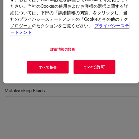
ださい。当社のCookieの使用およびお客様の選択に関する詳
細については、下部の「詳細情報の閲覧」をクリックし、当
とは
SYNALOX™ 25-220B Lubricant
?
社のプライバシーステートメントの「Cookieとその他のテク
ノロジー」のセクションをご覧ください。
プライバシーステ
A water soluble PAG.
ートメント
用途
詳細情報の閲覧
Lubricant Additives
すべて許可
すべて拒否
Gear Oils
Metalworking Fluids