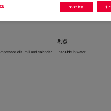
閲覧
す
すべて拒否
利点
compressor oils, mill and calendar
Insoluble in water