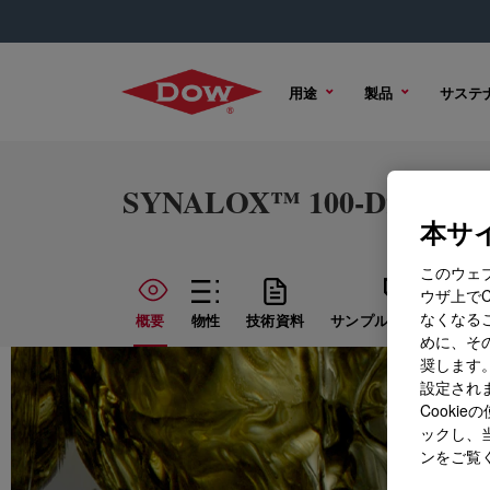
用途
製品
サステ
SYNALOX™ 100-D95 Lubr
本サイ
このウェ
ウザ上で
なくなる
概要
物性
技術資料
サンプル オプション
めに、その
奨します。
設定されま
Cook
ックし、
ンをご覧