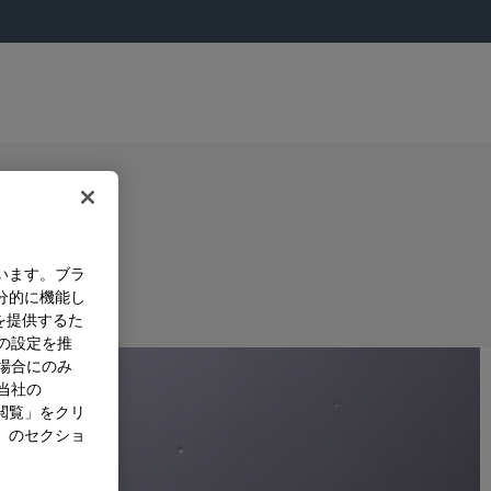
います。ブラ
分的に機能し
を提供するた
）の設定を推
た場合にのみ
。当社の
閲覧」をクリ
」のセクショ