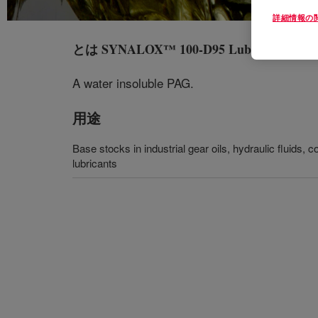
詳細情報の
とは
SYNALOX™ 100-D95 Lubricant
?
A water insoluble PAG.
用途
Base stocks in industrial gear oils, hydraulic fluids, 
lubricants