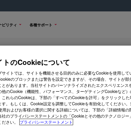
ナビリティ
各種サポート
icant
トのCookieについて
ブサイトでは、サイトを機能させる目的のみに必要なCookieを使用して
Cookieのブロックまたは警告を設定できますが、その場合、サイトが部
ことがあります。当社サイトのパーソナライズされたエクスペリエンス
購入オプション
他のCookie（機能性、パフォーマンス、ターゲティングCookieなど
これらのCookieは、下部の「すべてのCookieを許可」をクリックし
す。もしくは、Cookie設定を調整してCookieを有効化してください
ieの使用およびお客様の選択に関する詳細については、下部の「詳細情報の
当社のプライバシーステートメントの「Cookieとその他のテクノロジー
ください。
プライバシーステートメント