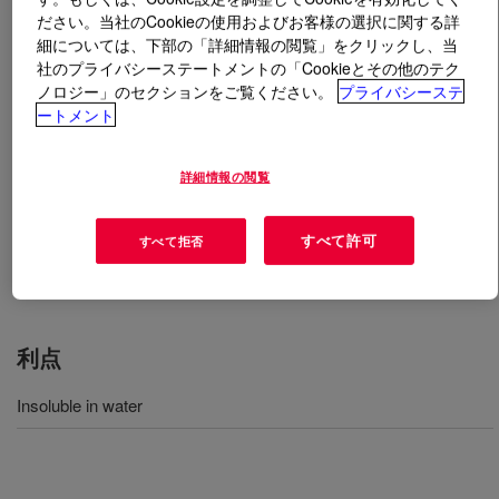
ださい。当社のCookieの使用およびお客様の選択に関する詳
細については、下部の「詳細情報の閲覧」をクリックし、当
とは
SYNALOX™ 100-40B Lubricant
?
社のプライバシーステートメントの「Cookieとその他のテク
ノロジー」のセクションをご覧ください。
プライバシーステ
A water insoluble PAG.
ートメント
用途
詳細情報の閲覧
Base stocks in industrial gear oils, hydraulic fluids, compressor
すべて許可
すべて拒否
oils, mill and calendar lubricants
利点
Insoluble in water