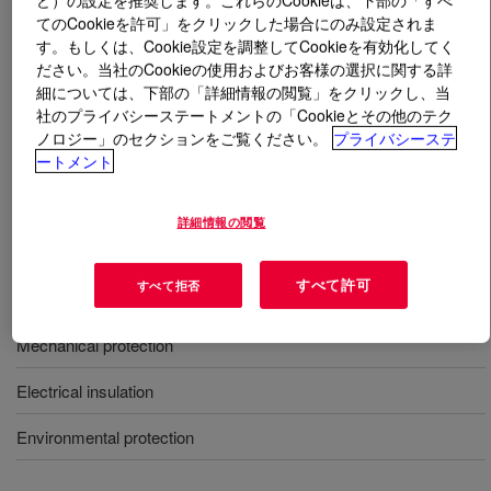
てのCookieを許可」をクリックした場合にのみ設定されま
す。もしくは、Cookie設定を調整してCookieを有効化してく
とは
SYLGARD™ 170 Silicone Elastomer Kit
?
ださい。当社のCookieの使用およびお客様の選択に関する詳
細については、下部の「詳細情報の閲覧」をクリックし、当
2 成分形、黒、1:1、RT または熱硬化、低粘度、多目
社のプライバシーステートメントの「Cookieとその他のテク
的、UL および Mil 仕様。
ノロジー」のセクションをご覧ください。
プライバシーステ
ートメント
用途
詳細情報の閲覧
Encapsulation
すべて許可
すべて拒否
Stress relief
Mechanical protection
Electrical insulation
Environmental protection