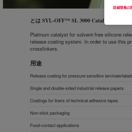
詳細情報の
とは
SYL-OFF™ SL 3000 Catalyst
?
Platinum catalyst for solvent-free silicone r
release coating system. In order to use this p
crosslinkers.
用途
Release coating for pressure sensitive laminate/labe
Single and double-sided industrial release papers
Coatings for liners of technical adhesive tapes
Non-stick packaging
Food-contact applications