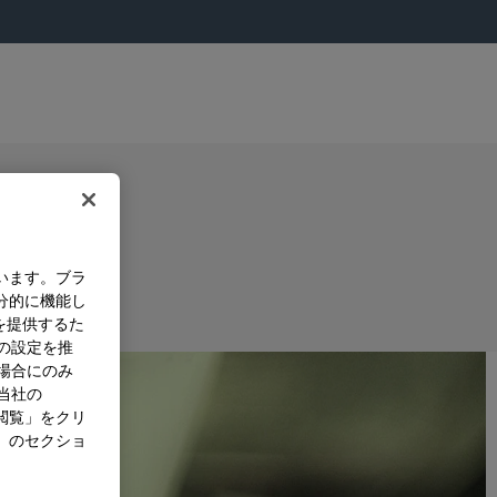
います。ブラ
分的に機能し
を提供するた
）の設定を推
た場合にのみ
。当社の
閲覧」をクリ
」のセクショ