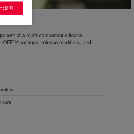
べて許可
ponent of a multi-component silicone
SYL-OFF™ coatings, release modifiers, and
erature
r cure