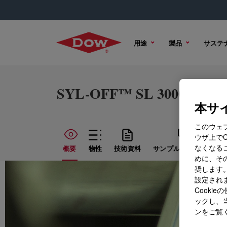
用途
製品
サステ
SYL-OFF™ SL 3000 Cataly
本サイ
このウェ
ウザ上で
なくなる
概要
物性
技術資料
サンプル オプション
めに、その
奨します。
設定されま
Cook
ックし、
ンをご覧