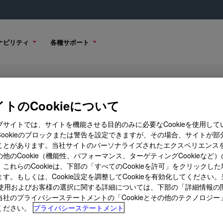
ナビリティ
各種サポート
st
トのCookieについて
ブサイトでは、サイトを機能させる目的のみに必要なCookieを使用して
Cookieのブロックまたは警告を設定できますが、その場合、サイトが部
ことがあります。当社サイトのパーソナライズされたエクスペリエンス
購入オプション
他のCookie（機能性、パフォーマンス、ターゲティングCookieなど
これらのCookieは、下部の「すべてのCookieを許可」をクリックし
す。もしくは、Cookie設定を調整してCookieを有効化してください
ieの使用およびお客様の選択に関する詳細については、下部の「詳細情報の
当社のプライバシーステートメントの「Cookieとその他のテクノロジー
ください。
プライバシーステートメント