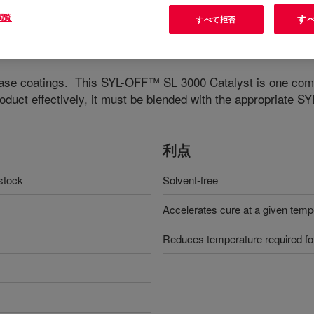
閲覧
す
すべて拒否
elease coatings. This SYL-OFF™ SL 3000 Catalyst is one com
roduct effectively, it must be blended with the appropriate 
利点
lstock
Solvent-free
Accelerates cure at a given temp
Reduces temperature required fo