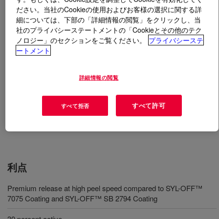
ださい。当社のCookieの使用およびお客様の選択に関する詳
細については、下部の「詳細情報の閲覧」をクリックし、当
とは
SYL-OFF™ SB 2792 Coating
?
社のプライバシーステートメントの「Cookieとその他のテク
ノロジー」のセクションをご覧ください。
プライバシーステ
溶剤型の錫触媒による剥離剤。
ートメント
用途
詳細情報の閲覧
Release liners for pressure sensitive adhesive label stock
すべて許可
すべて拒否
Industrial single-sided release papers
利点
Premium release at high peel speed compared to SYL-OFF™
7075 Coating and SYL-OFF™ SB 2794 Coating
30 percent active