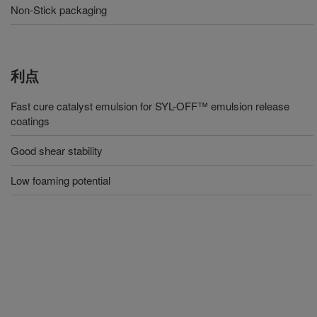
Non-Stick packaging
利点
Fast cure catalyst emulsion for SYL-OFF™ emulsion release
coatings
Good shear stability
Low foaming potential