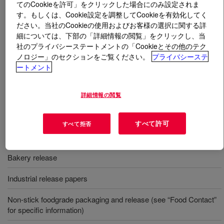
てのCookieを許可」をクリックした場合にのみ設定されま
す。もしくは、Cookie設定を調整してCookieを有効化してく
とは
SYL-OFF™ 7923 Catalyst Emulsion
?
ださい。当社のCookieの使用およびお客様の選択に関する詳
細については、下部の「詳細情報の閲覧」をクリックし、当
社のプライバシーステートメントの「Cookieとその他のテク
高速硬化速度が必要な場合に推奨されるプラチナ触媒エ
ノロジー」のセクションをご覧ください。
プライバシーステ
マルジョン。
ートメント
用途
詳細情報の閲覧
Release coating for pressure sensitive laminate/labelstock
すべて許可
すべて拒否
Casting paper
Bakery release
Industrial release papers
Non-stick foodgrade packaging and release (see “Food Contact”
for specific information)