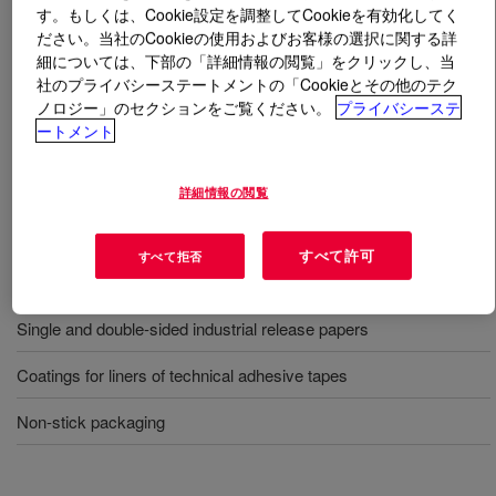
す。もしくは、Cookie設定を調整してCookieを有効化してく
ださい。当社のCookieの使用およびお客様の選択に関する詳
とは
SYL-OFF™ 7681-030 Resin
?
細については、下部の「詳細情報の閲覧」をクリックし、当
社のプライバシーステートメントの「Cookieとその他のテク
Solvent-free silicone release modifier resin to be blended
ノロジー」のセクションをご覧ください。
プライバシーステ
with the appropriate SYL-OFF™ coatings, catalysts and
ートメント
crosslinkers.
詳細情報の閲覧
用途
すべて許可
すべて拒否
Release coating for pressure sensitive laminate/labelstock
Single and double-sided industrial release papers
Coatings for liners of technical adhesive tapes
Non-stick packaging