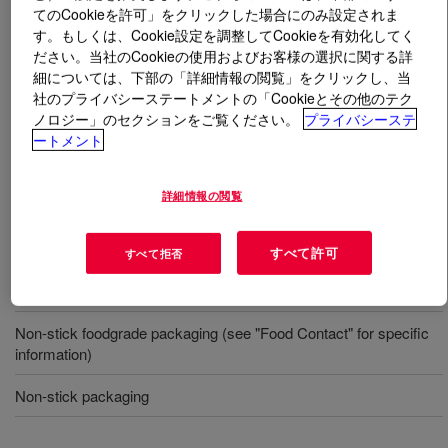
てのCookieを許可」をクリックした場合にのみ設定されま
す。もしくは、Cookie設定を調整してCookieを有効化してく
とは
SYL-OFF™ 7680-015 Polymer
?
ださい。当社のCookieの使用およびお客様の選択に関する詳
細については、下部の「詳細情報の閲覧」をクリックし、当
A solvent-free silicone release coating polymer.
社のプライバシーステートメントの「Cookieとその他のテク
ノロジー」のセクションをご覧ください。
プライバシーステ
ートメント
用途
詳細情報の閲覧
Release coating for pressure sensitive laminate/labelstock
Single and double-sided industrial release papers
すべて許可
すべて拒否
Coatings for liners of technical adhesive tapes
Non-stick foodgrade packaging (see "Food Contact" for specific
information)
Non-stick packaging