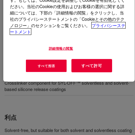
ださい。当社のCookieの使用およびお客様の選択に関する詳
細については、下部の「詳細情報の閲覧」をクリックし、当
とは
SYL-OFF™ 7048 Crosslinker
?
社のプライバシーステートメントの「Cookieとその他のテク
ノロジー」のセクションをご覧ください。
プライバシーステ
基質への最適な固定が求められる場合に推奨される無溶
ートメント
剤架橋剤。ほとんどの Syl-Off™ 無溶剤および溶剤コー
ティングとの併用に適しています。
詳細情報の閲覧
すべて許可
すべて拒否
用途
Crosslinker component for SYL-OFF™ solventless and solvent-
based silicone release coatings
利点
Solvent-free, but suitable for both solvent and solventless coating