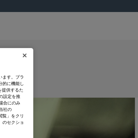
います。ブラ
分的に機能し
を提供するた
）の設定を推
た場合にのみ
。当社の
閲覧」をクリ
」のセクショ