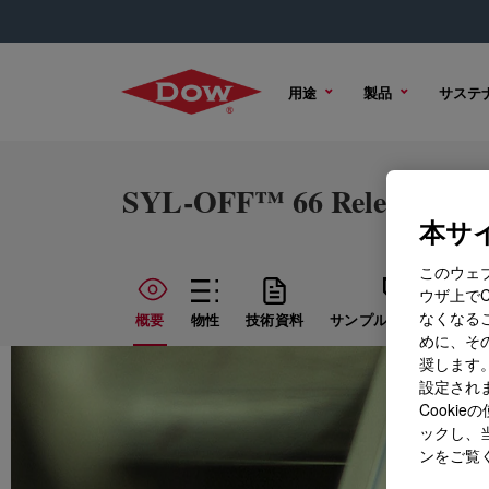
用途
製品
サステ
SYL-OFF™ 66 Release Modi
本サイ
このウェ
ウザ上で
なくなる
概要
物性
技術資料
サンプル オプション
めに、その
奨します。
設定されま
Cook
ックし、
ンをご覧