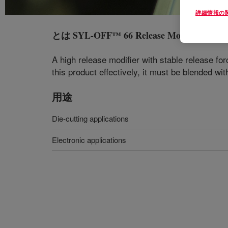
詳細情報の
とは
SYL-OFF™ 66 Release Modifier
?
A high release modifier with stable release fo
this product effectively, it must be blended w
用途
Die-cutting applications
Electronic applications