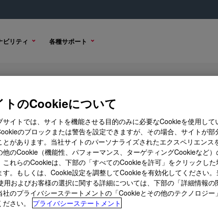
ナビリティ
各種サポート
fier
トのCookieについて
ブサイトでは、サイトを機能させる目的のみに必要なCookieを使用して
Cookieのブロックまたは警告を設定できますが、その場合、サイトが部
ことがあります。当社サイトのパーソナライズされたエクスペリエンス
購入オプション
他のCookie（機能性、パフォーマンス、ターゲティングCookieなど
これらのCookieは、下部の「すべてのCookieを許可」をクリックし
す。もしくは、Cookie設定を調整してCookieを有効化してください
ieの使用およびお客様の選択に関する詳細については、下部の「詳細情報の
当社のプライバシーステートメントの「Cookieとその他のテクノロジー
ください。
プライバシーステートメント