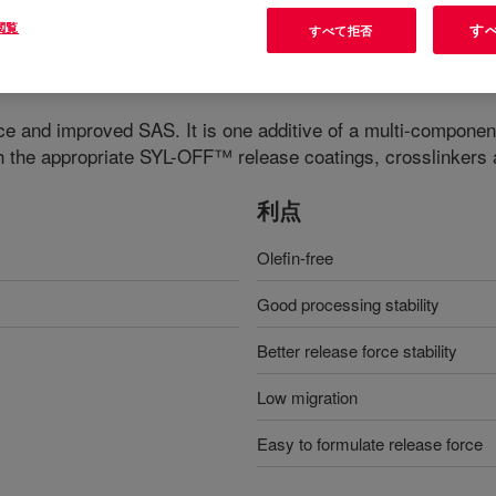
閲覧
す
すべて拒否
rce and improved SAS. It is one additive of a multi-componen
ith the appropriate SYL-OFF™ release coatings, crosslinkers
利点
Olefin-free
Good processing stability
Better release force stability
Low migration
Easy to formulate release force