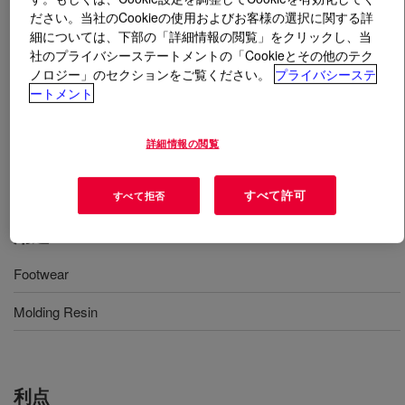
ださい。当社のCookieの使用およびお客様の選択に関する詳
細については、下部の「詳細情報の閲覧」をクリックし、当
とは
SURLYN™ 8528 Ionomer
?
社のプライバシーステートメントの「Cookieとその他のテク
ノロジー」のセクションをご覧ください。
プライバシーステ
An ionomer of ethylene acid copolymer. This polymeric
ートメント
material can be processed in conventional extrusion and
injection equipment designed to process polyethylene
詳細情報の閲覧
and ethylene copolymer type resins, to create various
shapes and sheeting.
すべて許可
すべて拒否
用途
Footwear
Molding Resin
利点