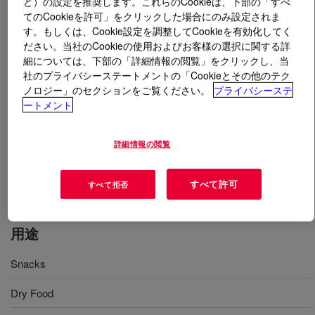
ど）の設定を推奨します。これらのCookieは、下部の「すべ
てのCookieを許可」をクリックした場合にのみ設定されま
とは
SURLYN™ 1652SR Ionomer
?
す。もしくは、Cookie設定を調整してCookieを有効化してく
ださい。当社のCookieの使用およびお客様の選択に関する詳
細については、下部の「詳細情報の閲覧」をクリックし、当
A zinc ionomer typically used as an extrusion coated
社のプライバシーステートメントの「Cookieとその他のテク
sealant. Known for its outstanding clarity, toughness,
ノロジー」のセクションをご覧ください。
プライバシーステ
abrasion resistance and ability to downgauge. This resin
ートメント
is a reliable, cost-effective solution for a range of
applications, including processed meat packaging,
詳細情報の閲覧
medical device forming webs, crystal clear fragrance
caps, pouches, sachets, and other high-performance
films.
すべて許可
すべて拒否
用途
Snacks
Dry Food