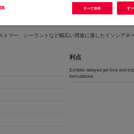
閲覧
す
すべて拒否
ストマー、シーラントなど幅広い用途に適したイソシアネ
利点
Exhibits delayed gel time and imp
formulations