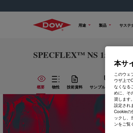
用途
製品
サステ
SPECFLEX™ NS 1540 Isoc
本サイ
このウェ
ウザ上で
なくなる
概要
物性
技術資料
サンプル オプション
めに、その
奨します。
設定されま
Cook
ックし、
ンをご覧