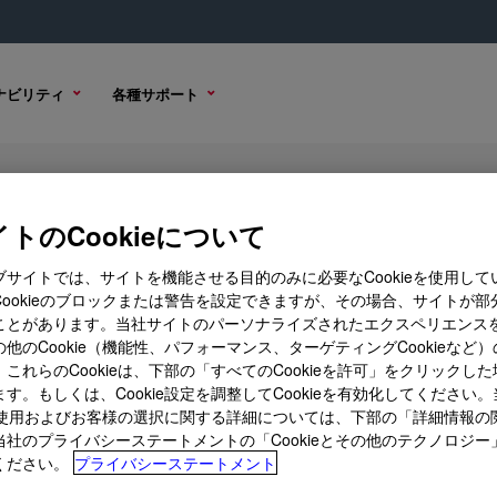
ナビリティ
各種サポート
yanate
トのCookieについて
ブサイトでは、サイトを機能させる目的のみに必要なCookieを使用して
Cookieのブロックまたは警告を設定できますが、その場合、サイトが部
ことがあります。当社サイトのパーソナライズされたエクスペリエンス
購入オプション
他のCookie（機能性、パフォーマンス、ターゲティングCookieなど
これらのCookieは、下部の「すべてのCookieを許可」をクリックし
す。もしくは、Cookie設定を調整してCookieを有効化してください
ieの使用およびお客様の選択に関する詳細については、下部の「詳細情報の
当社のプライバシーステートメントの「Cookieとその他のテクノロジー
ください。
プライバシーステートメント