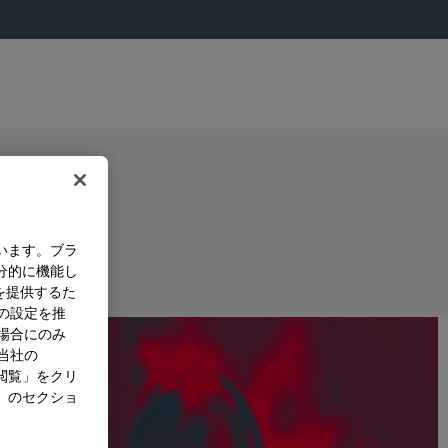
います。ブラ
分的に機能し
を提供するた
）の設定を推
た場合にのみ
。当社の
閲覧」をクリ
」のセクショ