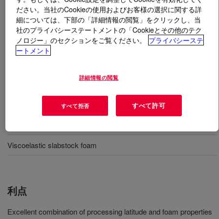
ださい。当社のCookieの使用およびお客様の選択に関する詳
細については、下部の「詳細情報の閲覧」をクリックし、当
とは
SPECFLEX™ NE 134 Isocyanate DA
?
社のプライバシーステートメントの「Cookieとその他のテク
ノロジー」のセクションをご覧ください。
プライバシーステ
A modified diphenylmethane diisocyanate (MDI)
ートメント
specifically designed for the manufacture of flexible
foams and integral skin applications.
詳細情報の閲覧
用途
すべて許可
すべて拒否
Premium high resilience slabstock foam
Viscoelastic slabstock foam
利点
Excellent combination of processing latitude and foam properties