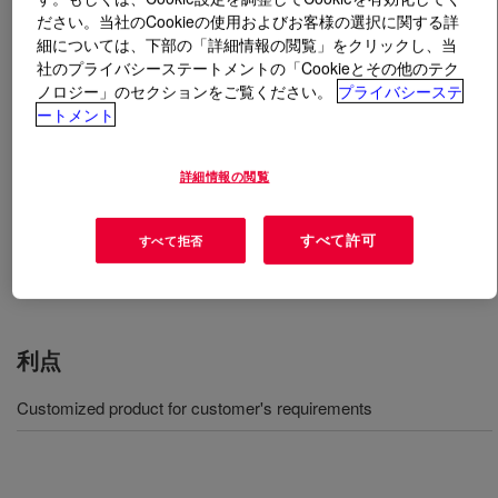
ださい。当社のCookieの使用およびお客様の選択に関する詳
細については、下部の「詳細情報の閲覧」をクリックし、当
とは
SPECFIL™ FC 301J Polyol DA
?
社のプライバシーステートメントの「Cookieとその他のテク
ノロジー」のセクションをご覧ください。
プライバシーステ
Blended polyol for molded flexible systems with MDI
ートメント
prepolymer isocyanate for seating application.
詳細情報の閲覧
用途
すべて許可
すべて拒否
Automotives air filter application
利点
Customized product for customer's requirements