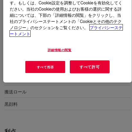
す。もしくは、Cookie設定を調整してCookieを有効化してく
ださい。当社のCookieの使用およびお客様の選択に関する詳
とは
SILASTIC™ SRX 557 U Silicone Rubber
?
細については、下部の「詳細情報の閲覧」をクリックし、当
社のプライバシーステートメントの「Cookieとその他のテク
硬さ55度、金型成形、導電用途、HCR U-ストック
ノロジー」のセクションをご覧ください。
プライバシーステ
ートメント
詳細情報の閲覧
用途
金型成形
すべて許可
すべて拒否
接点
搬送ロール
黒顔料
利点