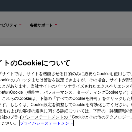
ナビリティ
各種サポート
cone Rubber
トのCookieについて
ブサイトでは、サイトを機能させる目的のみに必要なCookieを使用して
Cookieのブロックまたは警告を設定できますが、その場合、サイトが部
ことがあります。当社サイトのパーソナライズされたエクスペリエンス
ョン
購入オプション
他のCookie（機能性、パフォーマンス、ターゲティングCookieなど
これらのCookieは、下部の「すべてのCookieを許可」をクリックし
す。もしくは、Cookie設定を調整してCookieを有効化してください
ieの使用およびお客様の選択に関する詳細については、下部の「詳細情報の
当社のプライバシーステートメントの「Cookieとその他のテクノロジー
ください。
プライバシーステートメント