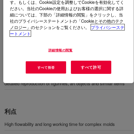
す。もしくは、Cookie設定を調整してCookieを有効化してく
ださい。当社のCookieの使用およびお客様の選択に関する詳
とは
SILASTIC™ RTV-3496 Mold-Making Base
?
細については、下部の「詳細情報の閲覧」をクリックし、当
社のプライバシーステートメントの「Cookieとその他のテク
ノロジー」のセクションをご覧ください。
プライバシーステ
ポリエステル樹脂に対する高い抵抗性を特徴とし、置物
ートメント
や美術品等の細部の復元に適した高強度かつ低硬度で速
硬化型のシリコーン鋳型製造用ゴム。
詳細情報の閲覧
用途
すべて許可
すべて拒否
High strength silicone mold making rubber developed for the
detailed reproduction of figurines, art objects and similar items
利点
High flowability and long working time for complex molds