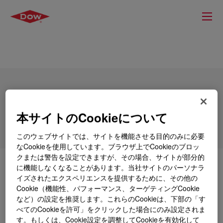
SILASTIC™ Q4-4737 Fluorosilicone
Rubber
本サイトのCookieについて
このウェブサイトでは、サイトを機能させる目的のみに必要
なCookieを使用しています。ブラウザ上でCookieのブロッ
クまたは警告を設定できますが、その場合、サイトが部分的
とは
SILASTIC™ Q4-4737 Fluorosilicone Rubber
?
に機能しなくなることがあります。当社サイトのパーソナラ
イズされたエクスペリエンスを提供するために、その他の
Cookie（機能性、パフォーマンス、ターゲティングCookie
など）の設定を推奨します。これらのCookieは、下部の「す
べてのCookieを許可」をクリックした場合にのみ設定されま
用途
す。もしくは、Cookie設定を調整してCookieを有効化して