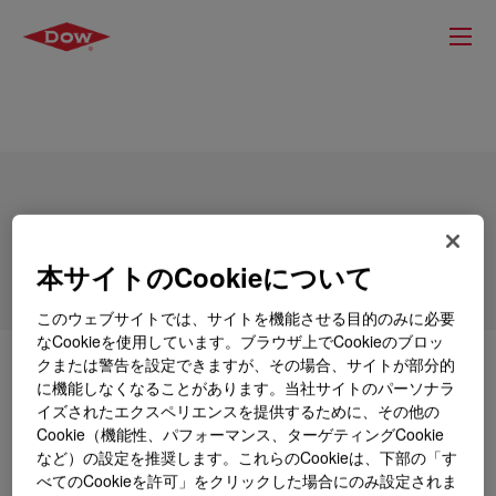
SILASTIC™ NPC 9310-50 Liquid Silicone
Rubber Kit
本サイトのCookieについて
このウェブサイトでは、サイトを機能させる目的のみに必要
なCookieを使用しています。ブラウザ上でCookieのブロッ
クまたは警告を設定できますが、その場合、サイトが部分的
とは
SILASTIC™ NPC 9310-50 Liquid Silicone
に機能しなくなることがあります。当社サイトのパーソナラ
Rubber Kit
?
イズされたエクスペリエンスを提供するために、その他の
Cookie（機能性、パフォーマンス、ターゲティングCookie
A low-volatility, high strength silicone elastomer,
など）の設定を推奨します。これらのCookieは、下部の「す
formulated to meet the requirements of food and infant
べてのCookieを許可」をクリックした場合にのみ設定されま