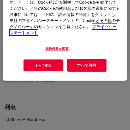
care regulated applications without the need for
す。もしくは、Cookie設定を調整してCookieを有効化して
ください。当社のCookieの使用およびお客様の選択に関する
postcure. It features a specifically low elastic modulus,
詳細については、下部の「詳細情報の閲覧」をクリックし、
enabling design concepts that combine high strength
当社のプライバシーステートメントの「Cookieとその他のテ
and superior flexibility.
クノロジー」のセクションをご覧ください。
プライバシー
ステートメント
用途
詳細情報の閲覧
Infant care (soothers, teats)
すべて許可
すべて拒否
Food contact (cooking ware, valves, diaphragms)
General consumer articles
利点
50 Shore A Hardness