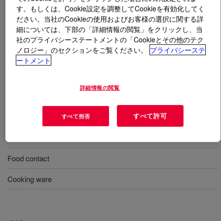
す。もしくは、Cookie設定を調整してCookieを有効化してく
ださい。当社のCookieの使用およびお客様の選択に関する詳
とは
SILASTIC™ NPC 9300-70 Liquid Silicone
細については、下部の「詳細情報の閲覧」をクリックし、当
Rubber Kit
?
社のプライバシーステートメントの「Cookieとその他のテク
ノロジー」のセクションをご覧ください。
プライバシーステ
70 Shore A, two-part, 1:1 mix ratio, injection-molding
ートメント
liquid silicone rubber designed for low volatility
applications.
詳細情報の閲覧
用途
すべて許可
すべて拒否
Infant care
Food contact
Cooking ware