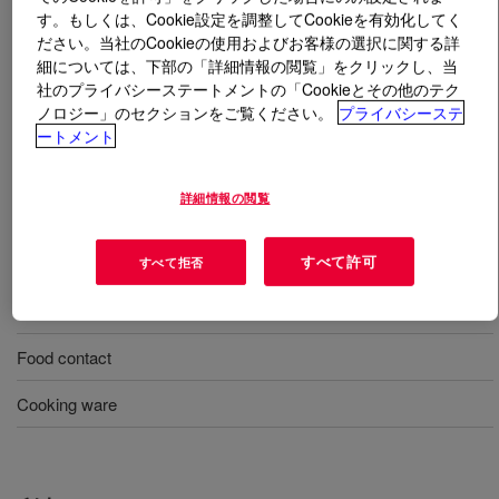
す。もしくは、Cookie設定を調整してCookieを有効化してく
ださい。当社のCookieの使用およびお客様の選択に関する詳
とは
SILASTIC™ NPC 9300-40 Liquid Silicone
細については、下部の「詳細情報の閲覧」をクリックし、当
Rubber Kit
?
社のプライバシーステートメントの「Cookieとその他のテク
ノロジー」のセクションをご覧ください。
プライバシーステ
40 Shore A, two-part, 1:1 mix ratio, injection-molding
ートメント
liquid silicone rubber designed for low volatility
applications.
詳細情報の閲覧
用途
すべて許可
すべて拒否
Infant care
Food contact
Cooking ware