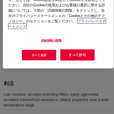
ださい。当社のCookieの使用およびお客様の選択に関する詳
細については、下部の「詳細情報の閲覧」をクリックし、当
とは
SILASTIC™ LS 5-8725 Fluorosilicone Rubber
?
社のプライバシーステートメントの「Cookieとその他のテク
ノロジー」のセクションをご覧ください。
プライバシーステ
硬度 25 度、オフホワイト、成形用フルオロシリコーン
ートメント
ベース。
詳細情報の閲覧
用途
すべて許可
すべて拒否
Molded, extruded and calendered goods
利点
Low modulus, accepts extending fillers, easily pigmented,
excellent solvent/fluid resistance, retains properties over a wide
temperature range