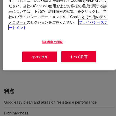
す。もしくは、Cookie設定を調整してCookieを有効化してく
ださい。当社のCookieの使用およびお客様の選択に関する詳
細については、下部の「詳細情報の閲覧」をクリックし、当
とは
SILASTIC™ LCF 8800 Top Coat Part A/B
?
社のプライバシーステートメントの「Cookieとその他のテク
ノロジー」のセクションをご覧ください。
プライバシーステ
A two-component silicone system designed for high
ートメント
abrasion resistance when used as silicone synthetic
leather topcoat.
詳細情報の閲覧
用途
すべて許可
すべて拒否
Silicone synthetic leather topcoat
利点
Good easy clean and abrasion resistance performance
High hardness