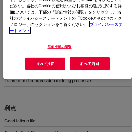
ださい。当社のCookieの使用およびお客様の選択に関する詳
細については、下部の「詳細情報の閲覧」をクリックし、当
とは
SILASTIC™ HCM 1102 Coil Black
?
社のプライバシーステートメントの「Cookieとその他のテク
ノロジー」のセクションをご覧ください。
プライバシーステ
60 Shore A hardness, HCR compound for molding of
ートメント
CVJ boots with good fatigue resistance.
詳細情報の閲覧
用途
すべて許可
すべて拒否
Protective boots for CVJ and steering arms and shafts
Transfer and compression molding processes
利点
Good fatigue life