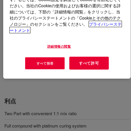
ださい。当社のCookieの使用およびお客様の選択に関する詳
細については、下部の「詳細情報の閲覧」をクリックし、当
とは
SILASTIC™ HC 1881-70 Part A & B
?
社のプライバシーステートメントの「Cookieとその他のテク
ノロジー」のセクションをご覧ください。
プライバシーステ
High consistency silicone rubber compounds with
ートメント
Platinum curing system.
詳細情報の閲覧
用途
すべて許可
すべて拒否
General molded rubber parts such as O-ring, gasket, packing and
others
利点
Two Part with convenient 1:1 mix ratio
Full compound with platinum curing system