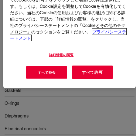
す。もしくは、Cookie設定を調整してCookieを有効化してく
ださい。当社のCookieの使用およびお客様の選択に関する詳
とは
SILASTIC™ FL 60-9201 Fluoro Liquid Silicone
細については、下部の「詳細情報の閲覧」をクリックし、当
Rubber (F-LSR)
?
社のプライバシーステートメントの「Cookieとその他のテク
ノロジー」のセクションをご覧ください。
プライバシーステ
液体射出成形用に作られた硬度 60 度、顔料で染色可
ートメント
能、100% フルオロシリコーンゴム
詳細情報の閲覧
用途
すべて許可
すべて拒否
Seals
Gaskets
O-rings
Diaphragms
Electrical connectors